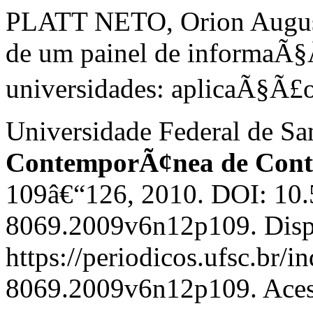
PLATT NETO, Orion August
de um painel de informaÃ§
universidades: aplicaÃ§Ã£
Universidade Federal de Sa
ContemporÃ¢nea de Cont
109â€“126, 2010. DOI: 10
8069.2009v6n12p109. Disp
https://periodicos.ufsc.br/i
8069.2009v6n12p109. Acess