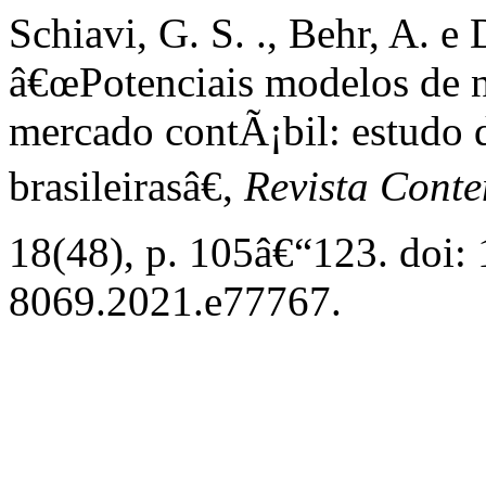
Schiavi, G. S. ., Behr, A. e 
â€œPotenciais modelos de n
mercado contÃ¡bil: estudo 
brasileirasâ€,
Revista Cont
18(48), p. 105â€“123. doi:
8069.2021.e77767.