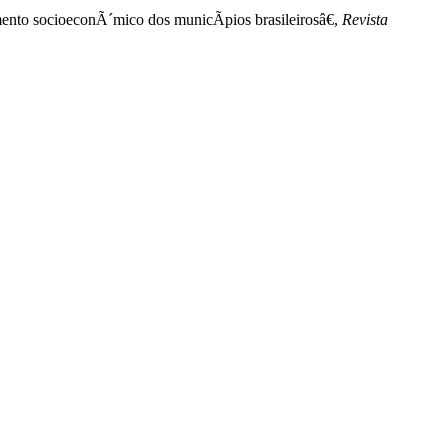
ento socioeconÃ´mico dos municÃ­pios brasileirosâ€,
Revista