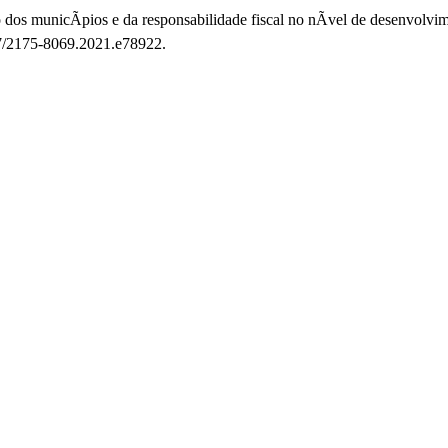
dos municÃ­pios e da responsabilidade fiscal no nÃ­vel de desenvolvim
07/2175-8069.2021.e78922.