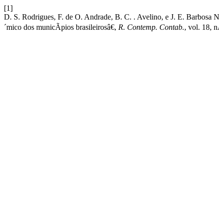
[1]
D. S. Rodrigues, F. de O. Andrade, B. C. . Avelino, e J. E. Barbosa
´mico dos municÃ­pios brasileirosâ€,
R. Contemp. Contab.
, vol. 18, 