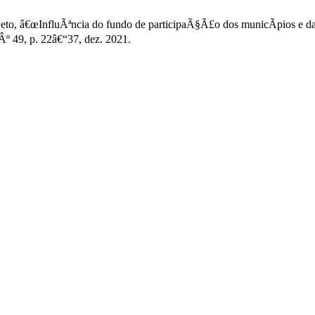
 Neto, â€œInfluÃªncia do fundo de participaÃ§Ã£o dos municÃ­pios e d
nÂº 49, p. 22â€“37, dez. 2021.