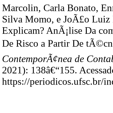
Marcolin, Carla Bonato, En
Silva Momo, e JoÃ£o Luiz 
Explicam? AnÃ¡lise Da c
De Risco a Partir De tÃ©cn
ContemporÃ¢nea de Contab
2021): 138â€“155. Acessado
https://periodicos.ufsc.br/i