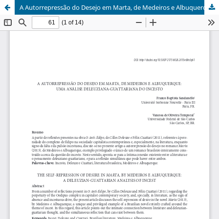
A Autorrepressão do Desejo em Marta, de Medeiros e Albuquerque: Uma Análise Deuleziana-Guattariana do Incesto