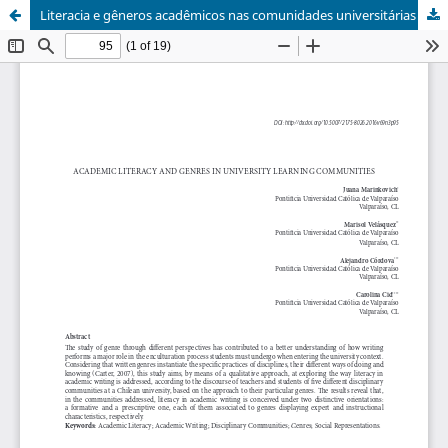
Literacia e gêneros acadêmicos nas comunidades universitárias de aprendizagem