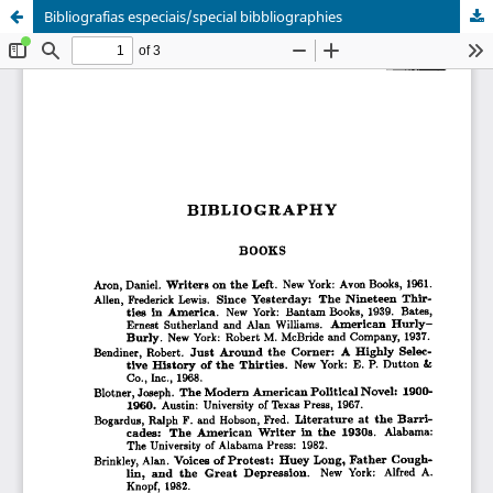
Bibliografias especiais/special bibbliographies