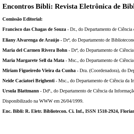
Encontros Bibli: Revista Eletrônica de Bi
Comissão Editorial:
Francisco das Chagas de Souza
- Dr.,
do Departamento de Ciência 
Eliany Alvarenga de Araújo -
Dr
ª,
do Departamento de Bibliotecon
Maria del Carmen Rivera Bohn
- Drª,
do Departamento de Ciência 
Maria Margarete Sell da Mata
- Msc.,
do Departamento de Ciência 
Miriam Figueiredo Vieira da Cunha
- Dra. (Coordenadora),
do Dep
Neide Caciatori Brighenti
- Msc.,
do Departamento de Ciência da In
Ursula Blattmann
- Ddª.,
do Departamento de Ciência da Informação
Disponibilizado na WWW em 26/04/1999.
Enc. Bibli: R. Eletr. Bibliotecon. Ci. Inf., ISSN 1518-2924, Florian