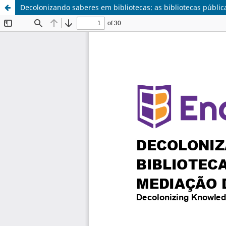
Decolonizando saberes em bibliotecas: as bibliotecas públic