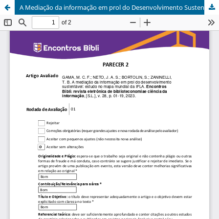
A Mediação da informação em prol do Desenvolvimento Sustentável: estudo no mapa mundial da IFLA