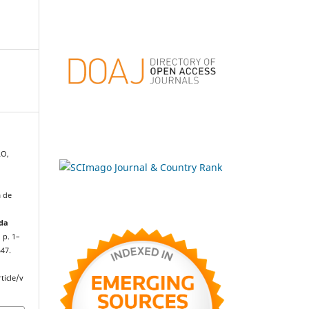
LO,
a de
 da
, p. 1–
547.
ticle/v