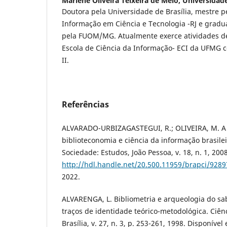
Marlene Oliveira Teixeira de Melo,
Universidade
Doutora pela Universidade de Brasília, mestre pe
Informação em Ciência e Tecnologia -RJ e grad
pela FUOM/MG. Atualmente exerce atividades de
Escola de Ciência da Informação- ECI da UFMG 
II.
Referências
ALVARADO-URBIZAGASTEGUI, R.; OLIVEIRA, M. A 
biblioteconomia e ciência da informação brasile
Sociedade: Estudos, João Pessoa, v. 18, n. 1, 200
http://hdl.handle.net/20.500.11959/brapci/9289
2022.
ALVARENGA, L. Bibliometria e arqueologia do sa
traços de identidade teórico-metodológica. Ciên
Brasília, v. 27, n. 3, p. 253-261, 1998. Disponível