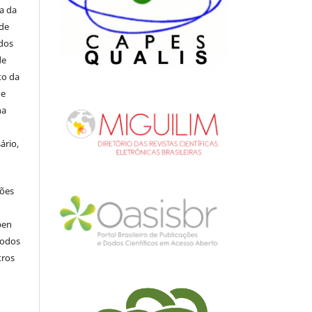
ia da
 de
ados
de
to da
de
na
ário,
ções
pen
todos
tros
.