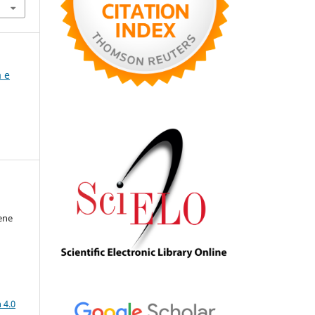
a e
ene
a
 4.0