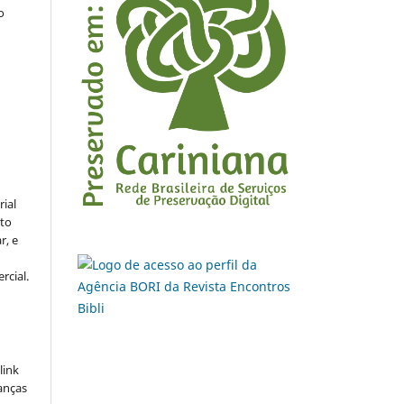
o
rial
to
r, e
rcial.
link
danças