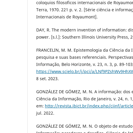
coloquios filosoficos internacionais de Royaumon
Terra, 1970. 221 p. v. 2. [Série ciência e informa
Internacionais de Royaumont].
DAY, R. The modern invention of information: di
power. [s.l.]: Southern Illinois University Press, 
FRANCELIN, M. M. Epistemologia da Ciência da 
pesquisa e suas bases referenciais. Perspectiva
Informação, Belo Horizonte, v. 23, n. 3, p. 89-103
https://www.scielo.br/j/pci/a/LNf9PZshWv9H
8 set. 2023.
GONZÁLEZ DE GÓMEZ, M. N. A informação: dos e
Ciência da Informação, Rio de Janeiro, v. 24, n. 1
em:
http://revista.ibict.br/index.php/ciinf/artic
jul. 2022.
GONZÁLEZ DE GÓMEZ, M. N. O objeto de estudo 