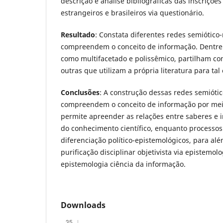
descrição e análise bibliográficas das inscrições
estrangeiros e brasileiros via questionário.
Resultado
: Constata diferentes redes semiótico
compreendem o conceito de informação. Dentre
como multifacetado e polissêmico, partilham co
outras que utilizam a própria literatura para tal
Conclusões
: A construção dessas redes semióti
compreendem o conceito de informação por mei
permite apreender as relações entre saberes e i
do conhecimento científico, enquanto processos 
diferenciação político-epistemológicos, para al
purificação disciplinar objetivista via epistemol
epistemologia ciência da informação.
Downloads