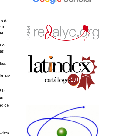
to de
r a
ua
e o
as
s
as.
tituem
ibli
ou
ão de
evista