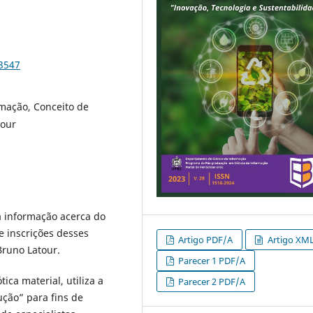
93547
rmação, Conceito de
tour
a informação acerca do
e inscrições desses
Artigo PDF/A
Artigo XM
Bruno Latour.
Parecer 1 PDF/A
ca material, utiliza a
Parecer 2 PDF/A
ução” para fins de