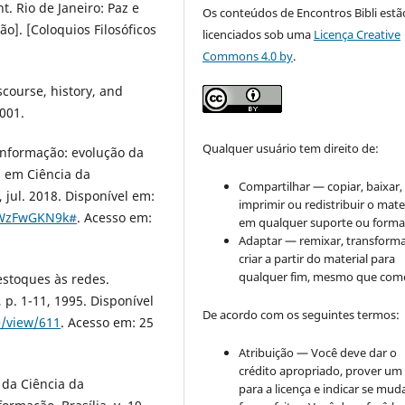
t. Rio de Janeiro: Paz e
Os conteúdos de Encontros Bibli estã
ção]. [Coloquios Filosóficos
licenciados sob uma
Licença Creative
Commons 4.0 by
.
scourse, history, and
2001.
Qualquer usuário tem direito de:
Informação: evolução da
s em Ciência da
Compartilhar — copiar, baixar,
, jul. 2018. Disponível em:
imprimir ou redistribuir o mate
hXWzFwGKN9k#
. Acesso em:
em qualquer suporte ou forma
Adaptar — remixar, transforma
criar a partir do material para
qualquer fim, mesmo que come
stoques às redes.
, p. 1-11, 1995. Disponível
De acordo com os seguintes termos:
le/view/611
. Acesso em: 25
Atribuição — Você deve dar o
crédito apropriado, prover um 
da Ciência da
para a licença e indicar se mu