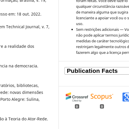
ormação, Brasília, v. 19,
foram feitas. Você deve fazê-l
qualquer circunstância razoáve
de maneira alguma que sugira
esso em: 18 out. 2022.
licenciante a apoiar você ou o 
uso.
m Technical Journal, v. 7,
Sem restrições adicionais — V
não pode aplicar termos jurídi
medidas de caráter tecnológic
e a realidade dos
restrinjam legalmente outros 
fazerem algo que a licença per
ência na democracia.
tórios, bibliotecas,
 rede: novas dimensões
 Porto Alegre: Sulina,
0
0
o à Teoria do Ator-Rede.