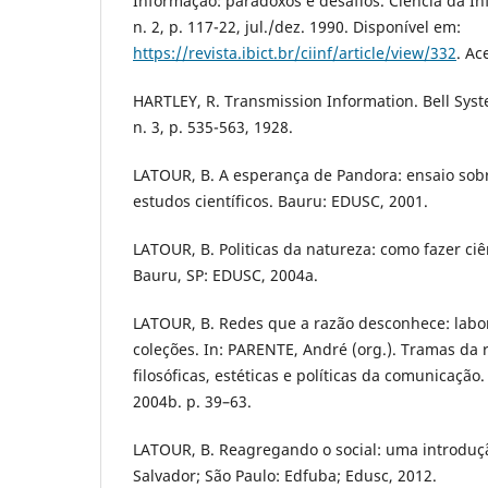
Informação: paradoxos e desafios. Ciência da Inf
n. 2, p. 117-22, jul./dez. 1990. Disponível em:
https://revista.ibict.br/ciinf/article/view/332
. Ac
HARTLEY, R. Transmission Information. Bell Syste
n. 3, p. 535-563, 1928.
LATOUR, B. A esperança de Pandora: ensaio sobr
estudos científicos. Bauru: EDUSC, 2001.
LATOUR, B. Politicas da natureza: como fazer ci
Bauru, SP: EDUSC, 2004a.
LATOUR, B. Redes que a razão desconhece: labora
coleções. In: PARENTE, André (org.). Tramas da
filosóficas, estéticas e políticas da comunicação.
2004b. p. 39–63.
LATOUR, B. Reagregando o social: uma introduçã
Salvador; São Paulo: Edfuba; Edusc, 2012.