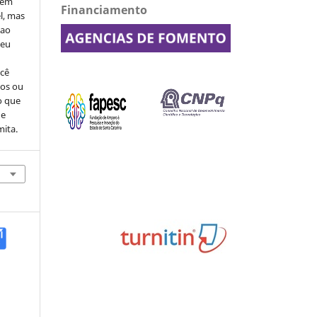
o em
Financiamento
l, mas
 ao
seu
ocê
cos ou
o que
de
mita.