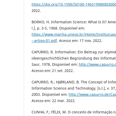
https://doi.org/10.1590/S0100-19651998000300
2022.
BORKO, H. Information Science: What Is It? Ame
l.], p. 3-5, 1968. Disponível em:
https://www.marilia.unesp.br/Home/Instituica
--artigo-01.pdf
. Acesso em: 17 nov. 2022.
CAPURRO, R. Information: Ein Beitrag zur etym
ideengeschichtlichen Begründung des Informati
Saur, 1978. Disponível em:
http://www.capurro.
Acesso em: 21 set. 2022.
CAPURRO, R.; HJØRLAND, B. The Concept of Info
Information Science and Technology, [s.l.], v. 37,
2003. Disponível em:
http://www.capurro.de/Ca
Acesso em: 22 mar. 2022.
CUNHA, F.; FÉLIX, M. O conceito de informação 