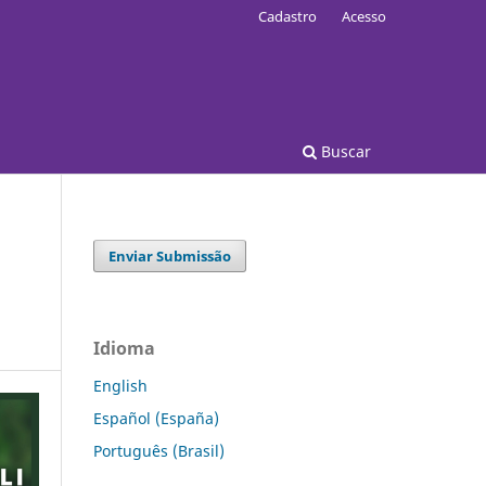
Cadastro
Acesso
Buscar
Enviar Submissão
Idioma
English
Español (España)
Português (Brasil)