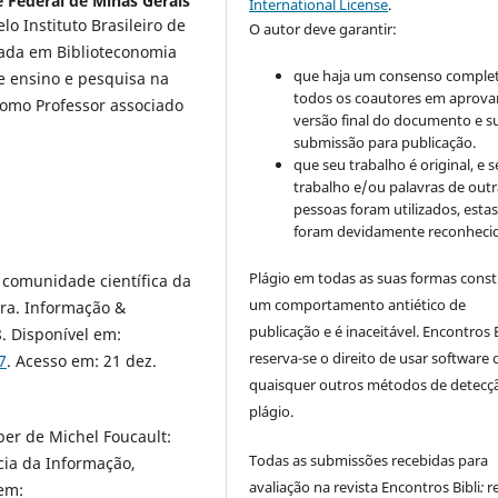
 Federal de Minas Gerais
International License
.
lo Instituto Brasileiro de
O autor deve garantir:
uada em Biblioteconomia
que haja um consenso comple
 ensino e pesquisa na
todos os coautores em aprova
como Professor associado
versão final do documento e s
submissão para publicação.
que seu trabalho é original, e s
trabalho e/ou palavras de outr
pessoas foram utilizados, esta
foram devidamente reconhecid
Plágio em todas as suas formas cons
comunidade científica da
um comportamento antiético de
ira. Informação &
publicação e é inaceitável. Encontros B
8. Disponível em:
reserva-se o direito de usar software 
7
. Acesso em: 21 dez.
quaisquer outros métodos de detecç
plágio.
ber de Michel Foucault:
Todas as submissões recebidas para
cia da Informação,
avaliação na revista Encontros Bibli
:
r
 em: