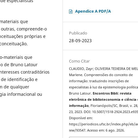
 de especialistas
Apendice A PDF/A
-materiais que
 outras, compreende-o
Publicado
nceituações próprias e
28-09-2023
 conceituação.
co-materiais que
Como Citar
o de Bruno Latour
CLAUDIO, Zayr; OLIVEIRA TEIXEIRA DE ME
nteresses contraditórios
Marlene. Compreensões do conceito de
de identificação e
informação: traduzindo inscrições de
ém de qualquer
especialistas à luz da epistemologia polític
Bruno Latour.
Encontros Bibli: revista
ogia informacional ou
eletrônica de biblioteconomia e ciência
informação
, Florianópolis/SC, Brasil, v. 28
23, 2023. DOI: 10.5007/1518-2924.2023.e93
Disponível em:
https://periodicos.ufsc.br/index.php/eb/ar
iew/93547. Acesso em: 6 ago. 2026.