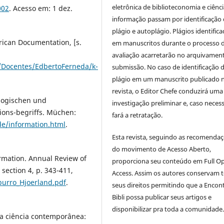
eletrônica de biblioteconomia e ciênc
002
. Acesso em: 1 dez.
informação
passam por identificação
plágio e autoplágio. Plágios identific
rican Documentation, [s.
em manuscritos durante o processo 
avaliação acarretarão no arquivamen
o/Docentes/EdbertoFerneda/k-
submissão. No caso de identificação 
plágio em um manuscrito publicado 
revista, o Editor Chefe conduzirá uma
ologischen und
investigação preliminar e, caso necess
ons-begriffs. Müchen:
fará a retratação.
de/information.html
.
Esta revista, seguindo as recomenda
do movimento de Acesso Aberto,
rmation. Annual Review of
proporciona seu conteúdo em Full O
 section 4, p. 343-411,
Access. Assim os autores conservam 
purro_Hjoerland.pdf
.
seus direitos permitindo que a Encon
Bibli possa publicar seus artigos e
disponibilizar pra toda a comunidade
na ciência contemporânea: