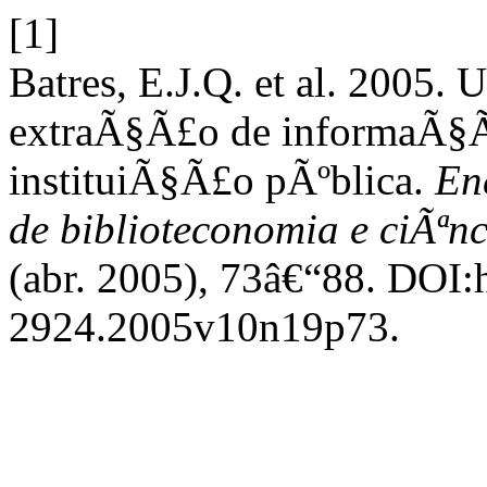
[1]
Batres, E.J.Q. et al. 2005. 
extraÃ§Ã£o de informaÃ§Ã
instituiÃ§Ã£o pÃºblica.
Enc
de biblioteconomia e ciÃª
(abr. 2005), 73â€“88. DOI:h
2924.2005v10n19p73.