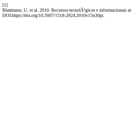
[1]
Blattmann, U. et al. 2010. Recursos tecnolÃ³gicos e informacionais a
DOI:https://doi.org/10.5007/1518-2924.2010v15n30pi.