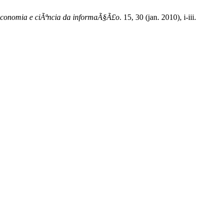
oteconomia e ciÃªncia da informaÃ§Ã£o
. 15, 30 (jan. 2010), i-iii.