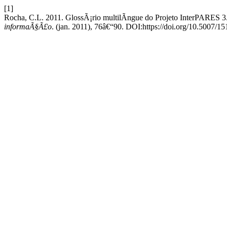
[1]
Rocha, C.L. 2011. GlossÃ¡rio multilÃ­ngue do Projeto InterPARES 3
informaÃ§Ã£o
. (jan. 2011), 76â€“90. DOI:https://doi.org/10.5007/