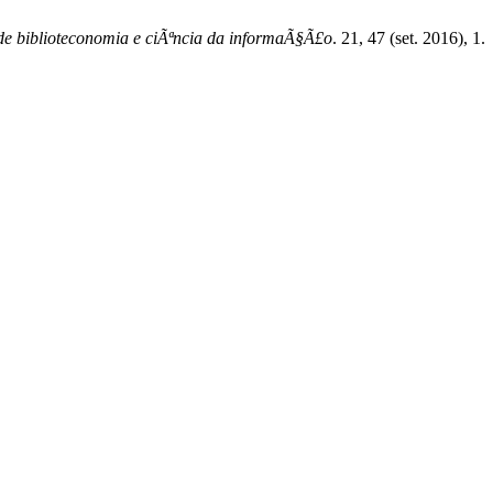
a de biblioteconomia e ciÃªncia da informaÃ§Ã£o
. 21, 47 (set. 2016), 1.