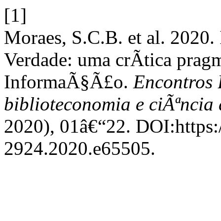
[1]
Moraes, S.C.B. et al. 2020
Verdade: uma crÃ­tica pragm
InformaÃ§Ã£o.
Encontros B
biblioteconomia e ciÃªnci
2020), 01â€“22. DOI:https:
2924.2020.e65505.