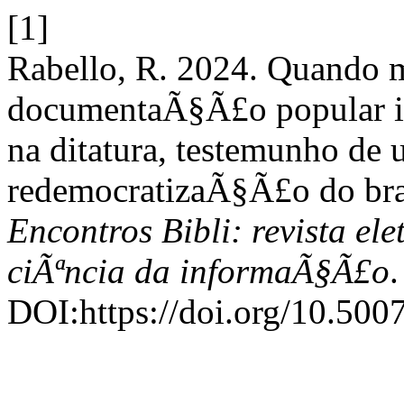
[1]
Rabello, R. 2024. Quando 
documentaÃ§Ã£o popular i
na ditatura, testemunho de 
redemocratizaÃ§Ã£o do brasi
Encontros Bibli: revista el
ciÃªncia da informaÃ§Ã£o
.
DOI:https://doi.org/10.50