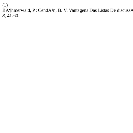
(1)
BÃ¶hmerwald, P.; CendÃ³n, B. V. Vantagens Das Listas De discuss
8
, 41-60.