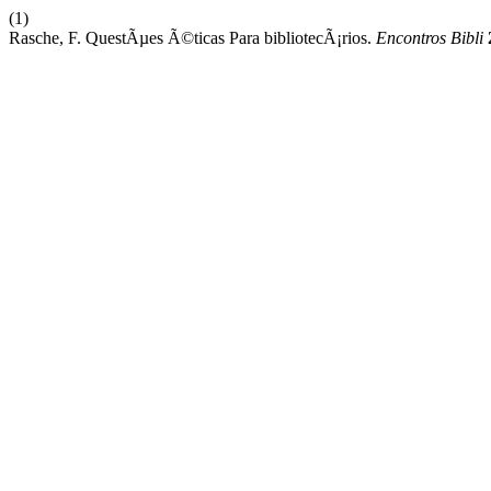
(1)
Rasche, F. QuestÃµes Ã©ticas Para bibliotecÃ¡rios.
Encontros Bibli