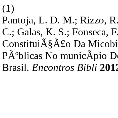
(1)
Pantoja, L. D. M.; Rizzo, R.
C.; Galas, K. S.; Fonseca, 
ConstituiÃ§Ã£o Da Micobio
PÃºblicas No municÃ­pio De
Brasil.
Encontros Bibli
201