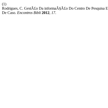
(1)
Rodrigues, C. GestÃ£o Da informaÃ§Ã£o Do Centro De Pesquisa E 
De Caso.
Encontros Bibli
2012
,
17
.