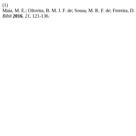
(1)
Maia, M. E.; Oliveira, B. M. J. F. de; Sousa, M. R. F. de; Ferrei
Bibli
2016
,
21
, 121-136.