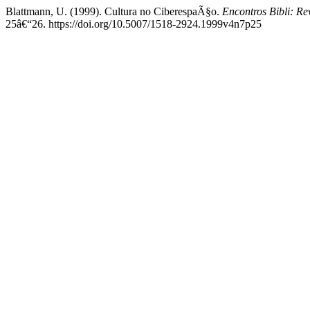
Blattmann, U. (1999). Cultura no CiberespaÃ§o.
Encontros Bibli: R
25â€“26. https://doi.org/10.5007/1518-2924.1999v4n7p25