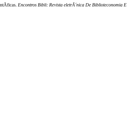
ntÃ­ficas.
Encontros Bibli: Revista eletrÃ´nica De Biblioteconomia E