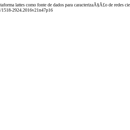
taforma lattes como fonte de dados para caracterizaÃ§Ã£o de redes cie
007/1518-2924.2016v21n47p16