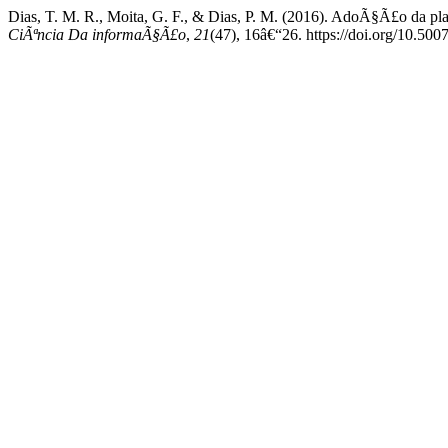
Dias, T. M. R., Moita, G. F., & Dias, P. M. (2016). AdoÃ§Ã£o da pla
CiÃªncia Da informaÃ§Ã£o
,
21
(47), 16â€“26. https://doi.org/10.5