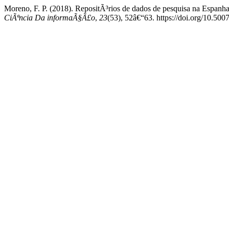
Moreno, F. P. (2018). RepositÃ³rios de dados de pesquisa na Espanha
CiÃªncia Da informaÃ§Ã£o
,
23
(53), 52â€“63. https://doi.org/10.5