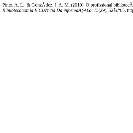
Pinto, A. L., & GonzÃ¡lez, J. A. M. (2010). O profissional bibliotec
Biblioteconomia E CiÃªncia Da informaÃ§Ã£o
,
15
(29), 52â€“65. ht