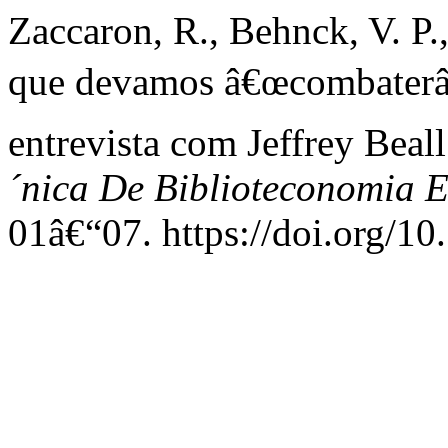
Zaccaron, R., Behnck, V. P.
que devamos â€œcombaterâ€
entrevista com Jeffrey Beal
´nica De Biblioteconomia 
01â€“07. https://doi.org/