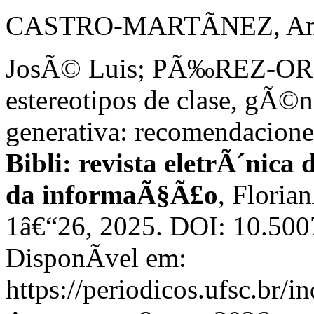
CASTRO-MARTÃNEZ, An
JosÃ© Luis; PÃ‰REZ-ORD
estereotipos de clase, gÃ©n
generativa: recomendaciones
Bibli: revista eletrÃ´nica
da informaÃ§Ã£o
, Florian
1â€“26, 2025. DOI: 10.50
DisponÃ­vel em:
https://periodicos.ufsc.br/