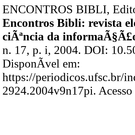
ENCONTROS BIBLI, Editor. 
Encontros Bibli: revista e
ciÃªncia da informaÃ§Ã£
n. 17, p. i, 2004. DOI: 10
DisponÃ­vel em:
https://periodicos.ufsc.br/i
2924.2004v9n17pi. Acesso 