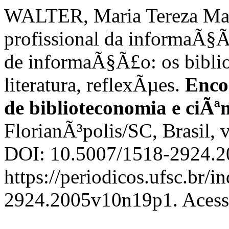
WALTER, Maria Tereza Ma
profissional da informaÃ§Ã
de informaÃ§Ã£o: os biblio
literatura, reflexÃµes.
Encon
de biblioteconomia e ciÃ
FlorianÃ³polis/SC, Brasil, v
DOI: 10.5007/1518-2924.2
https://periodicos.ufsc.br/i
2924.2005v10n19p1. Acesso