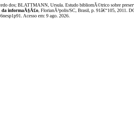
 dos; BLATTMANN, Ursula. Estudo bibliomÃ©trico sobre preservaÃ§Ã
cia da informaÃ§Ã£o
, FlorianÃ³polis/SC, Brasil, p. 91â€“105, 2011.
v16nesp1p91. Acesso em: 9 ago. 2026.