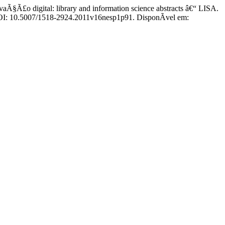
£o digital: library and information science abstracts â€“ LISA.
 DOI: 10.5007/1518-2924.2011v16nesp1p91. DisponÃ­vel em: