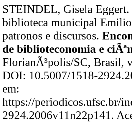
STEINDEL, Gisela Eggert. U
biblioteca municipal Emilio
patronos e discursos.
Encont
de biblioteconomia e ciÃ
FlorianÃ³polis/SC, Brasil, 
DOI: 10.5007/1518-2924.2
em:
https://periodicos.ufsc.br/i
2924.2006v11n22p141. Aces