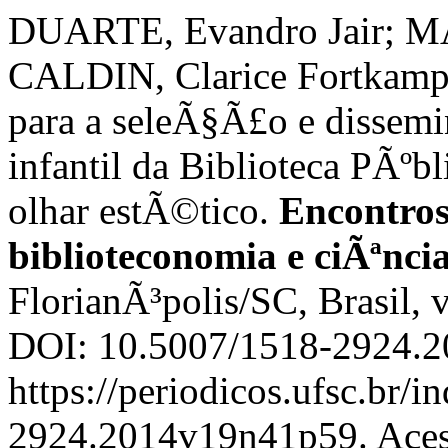
DUARTE, Evandro Jair; MA
CALDIN, Clarice Fortkamp
para a seleÃ§Ã£o e dissemi
infantil da Biblioteca PÃºb
olhar estÃ©tico.
Encontros 
biblioteconomia e ciÃªnc
FlorianÃ³polis/SC, Brasil, v
DOI: 10.5007/1518-2924.2
https://periodicos.ufsc.br/i
2924.2014v19n41p59. Acess