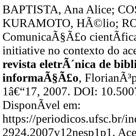
BAPTISTA, Ana Alice; COS
KURAMOTO, HÃ©lio; RO
ComunicaÃ§Ã£o cientÃ­fica:
initiative no contexto do ac
revista eletrÃ´nica de bib
informaÃ§Ã£o
, FlorianÃ³p
1â€“17, 2007. DOI: 10.50
DisponÃ­vel em:
https://periodicos.ufsc.br/i
2924.2007v12nesp1p1. Aces