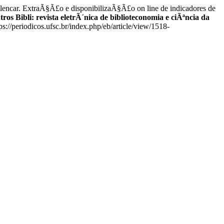
r. ExtraÃ§Ã£o e disponibilizaÃ§Ã£o on line de indicadores de
ros Bibli: revista eletrÃ´nica de biblioteconomia e ciÃªncia da
://periodicos.ufsc.br/index.php/eb/article/view/1518-