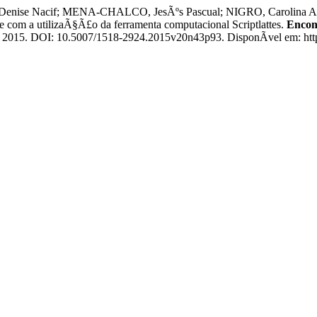
se Nacif; MENA-CHALCO, JesÃºs Pascual; NIGRO, Carolina Alenca
com a utilizaÃ§Ã£o da ferramenta computacional Scriptlattes.
Encont
14, 2015. DOI: 10.5007/1518-2924.2015v20n43p93. DisponÃ­vel em: https