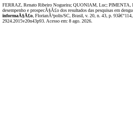
FERRAZ, Renato Ribeiro Nogueira; QUONIAM, Luc; PIMENTA, Deni
desempenho e prospecÃ§Ã£o dos resultados das pesquisas em dengue 
informaÃ§Ã£o
, FlorianÃ³polis/SC, Brasil, v. 20, n. 43, p. 93â€“1
2924.2015v20n43p93. Acesso em: 8 ago. 2026.