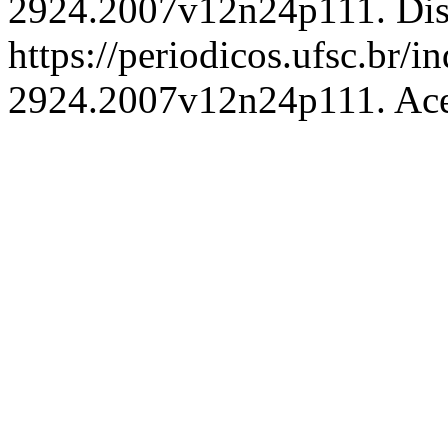
2924.2007v12n24p111. Dis
https://periodicos.ufsc.br/i
2924.2007v12n24p111. Aces