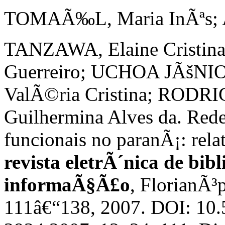
TOMAÃ‰L, Maria InÃªs; A
TANZAWA, Elaine Cristina
Guerreiro; UCHOA JÃšNIO
ValÃ©ria Cristina; RODRI
Guilhermina Alves da. Rede
funcionais no paranÃ¡: rela
revista eletrÃ´nica de bib
informaÃ§Ã£o
, FlorianÃ³p
111â€“138, 2007. DOI: 10.