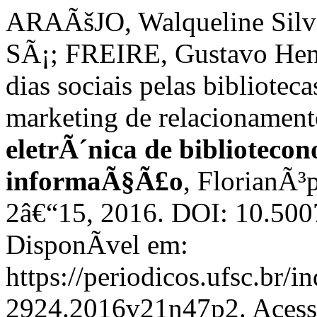
ARAÃšJO, Walqueline Silv
SÃ¡; FREIRE, Gustavo Hen
dias sociais pelas bibliotec
marketing de relacionamen
eletrÃ´nica de bibliotecon
informaÃ§Ã£o
, FlorianÃ³p
2â€“15, 2016. DOI: 10.50
DisponÃ­vel em:
https://periodicos.ufsc.br/i
2924.2016v21n47p2. Acesso