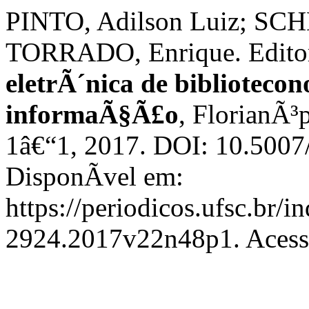
PINTO, Adilson Luiz; SCH
TORRADO, Enrique. Editor
eletrÃ´nica de bibliotecon
informaÃ§Ã£o
, FlorianÃ³p
1â€“1, 2017. DOI: 10.500
DisponÃ­vel em:
https://periodicos.ufsc.br/i
2924.2017v22n48p1. Acesso