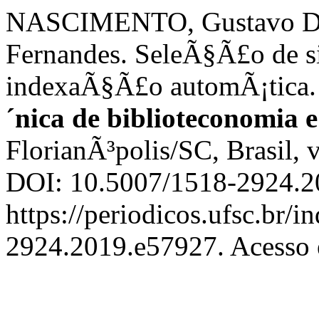
NASCIMENTO, Gustavo Di
Fernandes. SeleÃ§Ã£o de s
indexaÃ§Ã£o automÃ¡tica
´nica de biblioteconomia
FlorianÃ³polis/SC, Brasil, v
DOI: 10.5007/1518-2924.2
https://periodicos.ufsc.br/i
2924.2019.e57927. Acesso 