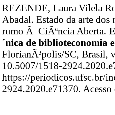
REZENDE, Laura Vilela R
Abadal. Estado da arte dos 
rumo Ã CiÃªncia Aberta.
E
´nica de biblioteconomia
FlorianÃ³polis/SC, Brasil, 
10.5007/1518-2924.2020.e7
https://periodicos.ufsc.br/i
2924.2020.e71370. Acesso 