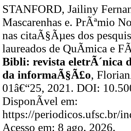
STANFORD, Jailiny Fernan
Mascarenhas e. PrÃªmio Nob
nas citaÃ§Ãµes dos pesquis
laureados de QuÃ­mica e FÃ
Bibli: revista eletrÃ´nica
da informaÃ§Ã£o
, Florian
01â€“25, 2021. DOI: 10.5
DisponÃ­vel em:
https://periodicos.ufsc.br/i
Acesso em: 8 ago. 2026.