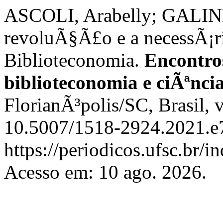
ASCOLI, Arabelly; GALIND
revoluÃ§Ã£o e a necessÃ¡r
Biblioteconomia.
Encontros
biblioteconomia e ciÃªnc
FlorianÃ³polis/SC, Brasil, 
10.5007/1518-2924.2021.e7
https://periodicos.ufsc.br/i
Acesso em: 10 ago. 2026.