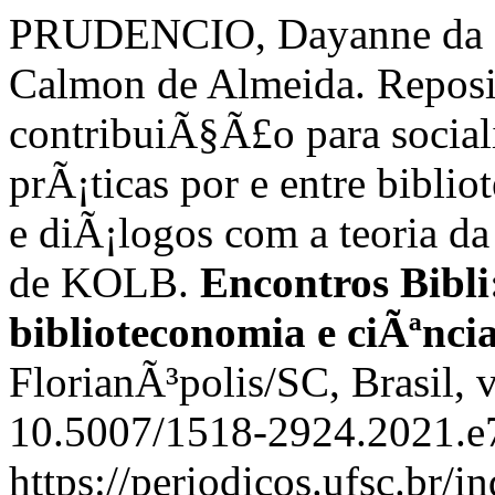
PRUDENCIO, Dayanne da S
Calmon de Almeida. Reposi
contribuiÃ§Ã£o para socia
prÃ¡ticas por e entre biblio
e diÃ¡logos com a teoria d
de KOLB.
Encontros Bibli:
biblioteconomia e ciÃªnc
FlorianÃ³polis/SC, Brasil, 
10.5007/1518-2924.2021.e7
https://periodicos.ufsc.br/i