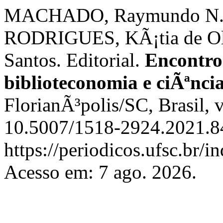
MACHADO, Raymundo N.; 
RODRIGUES, KÃ¡tia de Ol
Santos. Editorial.
Encontros
biblioteconomia e ciÃªnc
FlorianÃ³polis/SC, Brasil, v
10.5007/1518-2924.2021.84
https://periodicos.ufsc.br/i
Acesso em: 7 ago. 2026.