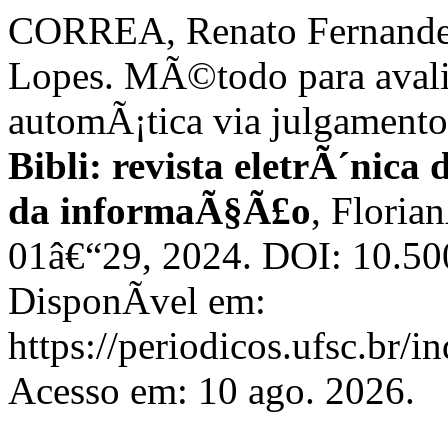
CORREA, Renato Fernandes
Lopes. MÃ©todo para aval
automÃ¡tica via julgamento
Bibli: revista eletrÃ´nica
da informaÃ§Ã£o
, Florian
01â€“29, 2024. DOI: 10.5
DisponÃ­vel em:
https://periodicos.ufsc.br/i
Acesso em: 10 ago. 2026.