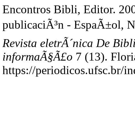
Encontros Bibli, Editor. 2
publicaciÃ³n - EspaÃ±ol, N
Revista eletrÃ´nica De Bib
informaÃ§Ã£o
7 (13). Flori
https://periodicos.ufsc.br/i