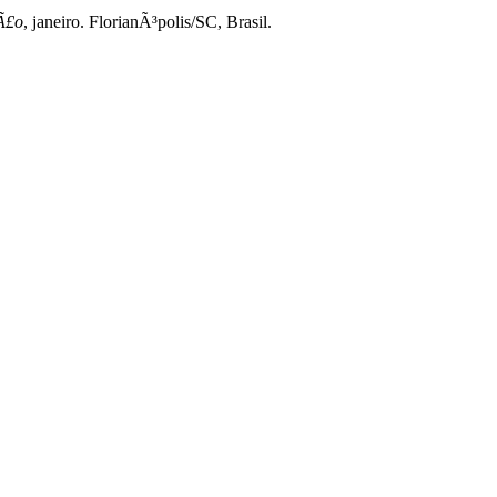
§Ã£o
, janeiro. FlorianÃ³polis/SC, Brasil.