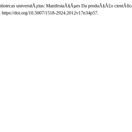
otecas universitÃ¡rias: ManifestaÃ§Ãµes Da produÃ§Ã£o cientÃ­fic
5. https://doi.org/10.5007/1518-2924.2012v17n34p57.