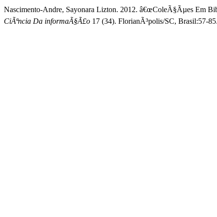
Nascimento-Andre, Sayonara Lizton. 2012. â€œColeÃ§Ãµes Em Bibli
CiÃªncia Da informaÃ§Ã£o
17 (34). FlorianÃ³polis/SC, Brasil:57-8