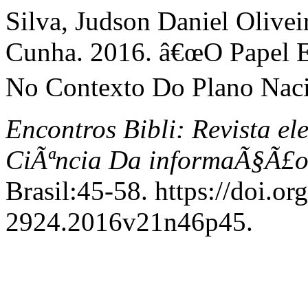
Silva, Judson Daniel Olivei
Cunha. 2016. â€œO Papel E
No Contexto Do Plano Nac
Encontros Bibli: Revista e
CiÃªncia Da informaÃ§Ã£
Brasil:45-58. https://doi.o
2924.2016v21n46p45.